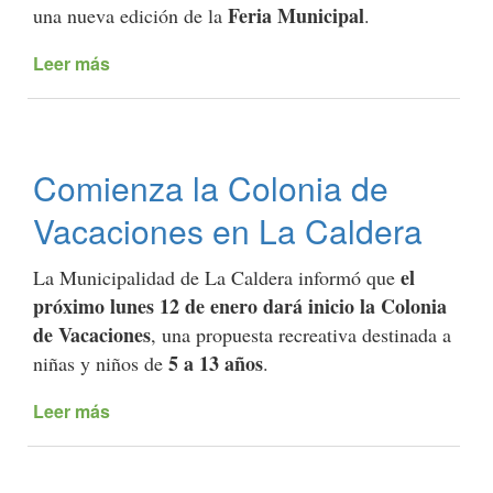
de
Feria Municipal
una nueva edición de la
.
sitio
para
Leer más
de
potenciar
Se
el
viene
turismo
la
y
Feria
Comienza la Colonia de
el
Municipal
empleo
con
Vacaciones en La Caldera
local
grandes
ofertas
el
La Municipalidad de La Caldera informó que
próximo lunes 12 de enero dará inicio la Colonia
de Vacaciones
, una propuesta recreativa destinada a
5 a 13 años
niñas y niños de
.
Leer más
de
Comienza
la
Colonia