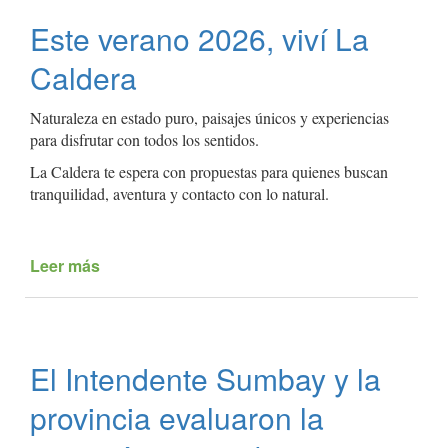
de
Este verano 2026, viví La
Vacaciones
en
Caldera
La
Caldera
Naturaleza en estado puro, paisajes únicos y experiencias
para disfrutar con todos los sentidos.
La Caldera te espera con propuestas para quienes buscan
tranquilidad, aventura y contacto con lo natural.
Leer más
de
Este
verano
2026,
viví
El Intendente Sumbay y la
La
Caldera
provincia evaluaron la