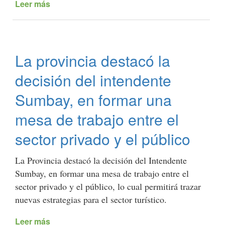
Leer más
de
El
Cuerpo
Infantil
De
La provincia destacó la
Policía
celebró
decisión del intendente
un
nuevo
Sumbay, en formar una
aniversario
mesa de trabajo entre el
con
la
sector privado y el público
presencia
del
intendente
La Provincia destacó la decisión del Intendente
Sumbay
Sumbay, en formar una mesa de trabajo entre el
sector privado y el público, lo cual permitirá trazar
nuevas estrategias para el sector turístico.
Leer más
de