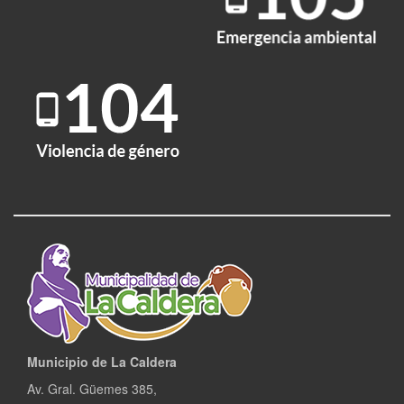
público
Municipio de La Caldera
Av. Gral. Güemes 385,