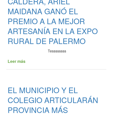
CALDERA, ARIEL
evaluaron
la
MAIDANA GANÓ EL
situación
PREMIO A LA MEJOR
y
ya
ARTESANÍA EN LA EXPO
trabajan
5
RURAL DE PALERMO
máquinas
pesadas
Tessssssss
en
el
Leer más
de
sur
EL
de
ARTESANO
La
DE
Caldera
LA
EL MUNICIPIO Y EL
CALDERA,
ARIEL
COLEGIO ARTICULARÁN
MAIDANA
GANÓ
PROVINCIA MÁS
EL