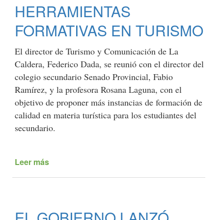
HERRAMIENTAS
PREMIO
A
FORMATIVAS EN TURISMO
LA
MEJOR
ARTESANÍA
El director de Turismo y Comunicación de La
EN
Caldera, Federico Dada, se reunió con el director del
LA
colegio secundario Senado Provincial, Fabio
EXPO
Ramírez, y la profesora Rosana Laguna, con el
RURAL
objetivo de proponer más instancias de formación de
DE
PALERMO
calidad en materia turística para los estudiantes del
secundario.
Leer más
de
EL
MUNICIPIO
Y
EL
EL GOBIERNO LANZÓ
COLEGIO