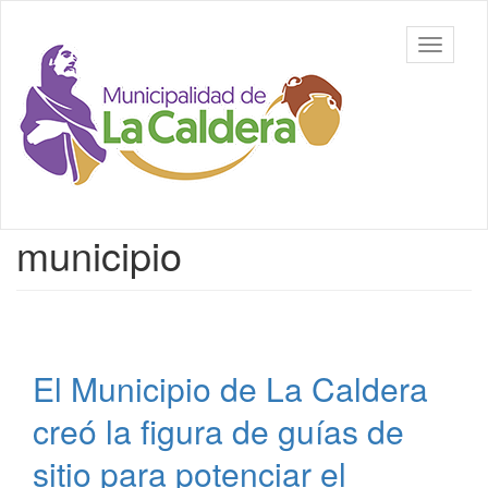
Ir
al
Municipalidad
Mostrar/
contenido
de La
barra
principal
Caldera,
de
Salta
navegac
Contenido
municipio
principal
El Municipio de La Caldera
creó la figura de guías de
sitio para potenciar el