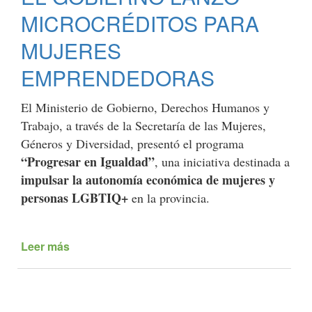
ARTICULARÁN
MICROCRÉDITOS PARA
PROVINCIA
MÁS
MUJERES
HERRAMIENTAS
EMPRENDEDORAS
FORMATIVAS
EN
TURISMO
El Ministerio de Gobierno, Derechos Humanos y
Trabajo, a través de la Secretaría de las Mujeres,
Géneros y Diversidad, presentó el programa
“Progresar en Igualdad”
, una iniciativa destinada a
impulsar la autonomía económica de mujeres y
personas LGBTIQ+
en la provincia.
Leer más
de
EL
GOBIERNO
LANZÓ
MICROCRÉDITOS