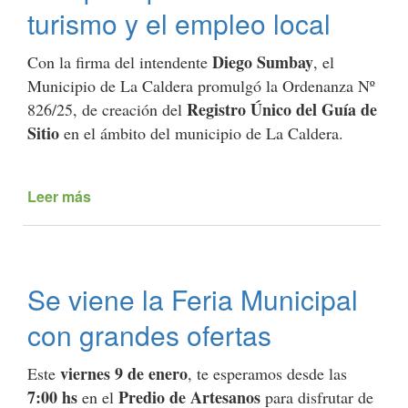
turismo y el empleo local
Diego Sumbay
Con la firma del intendente
, el
Municipio de La Caldera promulgó la Ordenanza Nº
Registro Único del Guía de
826/25, de creación del
Sitio
en el ámbito del municipio de La Caldera.
Leer más
de
El
Municipio
de
La
Se viene la Feria Municipal
Caldera
creó
con grandes ofertas
la
figura
viernes 9 de enero
Este
, te esperamos desde las
de
7:00 hs
Predio de Artesanos
en el
guías
para disfrutar de