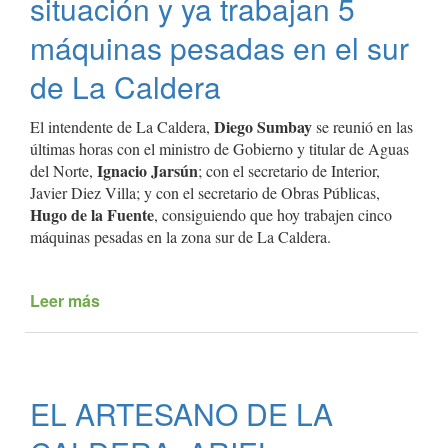
situación y ya trabajan 5
máquinas pesadas en el sur
de La Caldera
Diego Sumbay
El intendente de La Caldera,
se reunió en las
últimas horas con el ministro de Gobierno y titular de Aguas
Ignacio Jarsún
del Norte,
; con el secretario de Interior,
Javier Diez Villa; y con el secretario de Obras Públicas,
Hugo de la Fuente
, consiguiendo que hoy trabajen cinco
máquinas pesadas en la zona sur de La Caldera.
Leer más
de
El
Intendente
Sumbay
y
EL ARTESANO DE LA
la
provincia