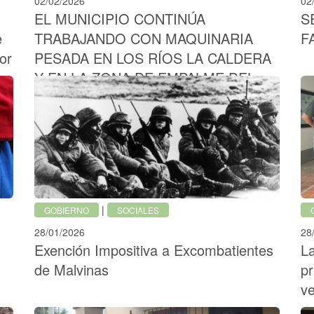
02/02/2026
02
EL MUNICIPIO CONTINÚA
S
e
TRABAJANDO CON MAQUINARIA
F
or
PESADA EN LOS RÍOS LA CALDERA
Y EN LA ZONA DE EMPALME DEL
GALLINATO
|
GOBIERNO
SOCIALES
28/01/2026
28
Exención Impositiva a Excombatientes
La
de Malvinas
pr
v