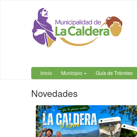
Ir
Municipalidad
al
de La
contenido
Caldera,
principal
Salta
Inicio
Municipio
Guía de Trámites
Contenido
Novedades
principal