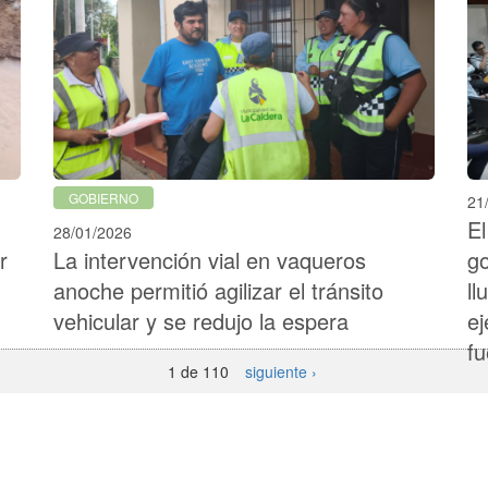
GOBIERNO
21
El
28/01/2026
r
La intervención vial en vaqueros
go
anoche permitió agilizar el tránsito
ll
vehicular y se redujo la espera
ej
fu
1 de 110
siguiente ›