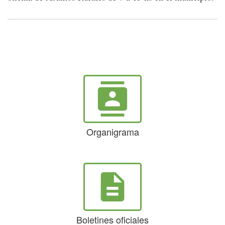
contacts
Organigrama
description
Boletines oficiales