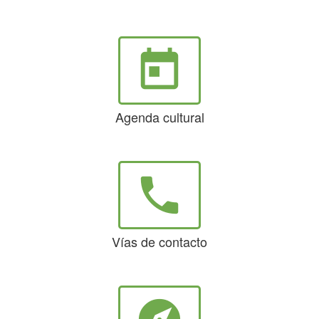
today
Agenda cultural
phone
Vías de contacto