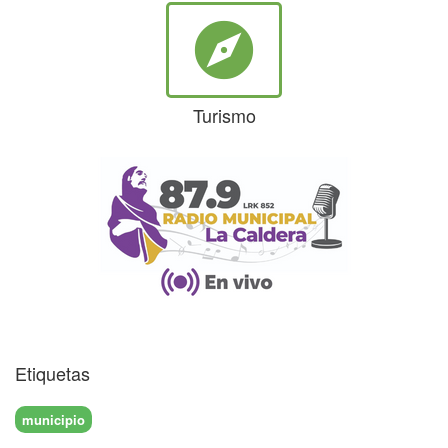
explore
Turismo
Etiquetas
municipio