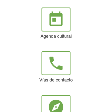
today
Agenda cultural
phone
Vías de contacto
explore