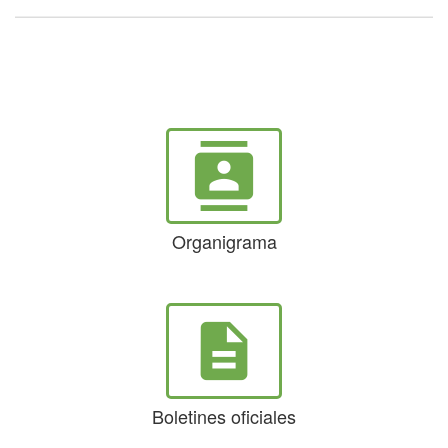
contacts
Organigrama
description
Boletines oficiales