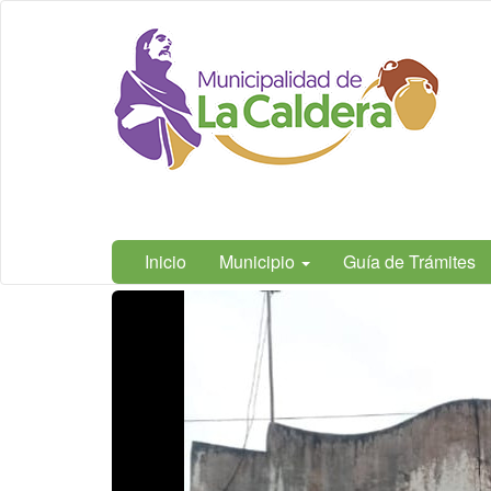
Ir
Municipalidad
al
de La
contenido
Caldera,
principal
Salta
Inicio
Municipio
Guía de Trámites
Contenido
principal