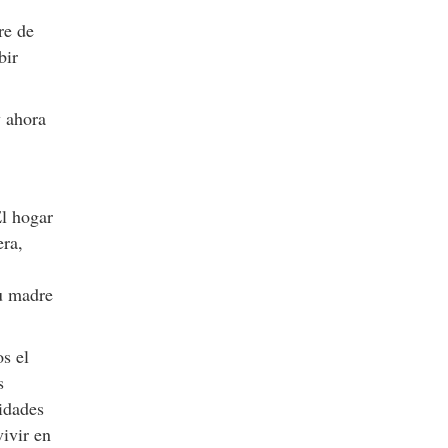
re de
bir
y ahora
El hogar
era,
su madre
s el
s
tidades
ivir en