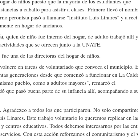
ogar de niños puesto que la mayoría de los estudiantes que
istancias a caballo para asistir a clases. Primero llevó el nomb
no peronista pasó a llamarse "Instituto Luis Linares" y a reci
almente en hogar de ancianos.
ía
, quien de niño fue interno del hogar, de adulto trabajó allí 
 actividades que se ofrecen junto a la UNATE.
e fue una de las directoras del hogar de niños.
olucre en tareas de voluntariado que convoca el municipio. 
intas generaciones desde que comenzó a funcionar en La Cald
l mismo pueblo, como a adultos mayores", remarcó el
rdó que pasó buena parte de su infancia allí, acompañando a 
. Agradezco a todos los que participaron. No solo compartimo
is Linares. Este trabajo voluntario lo queremos replicar en la
a y centros educativos. Todos debemos interesarnos por las en
servicios. Con esta acción reforzamos el comunitarismo y el v