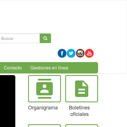
Formulario
Buscar
de
búsqueda
Contacto
Gestiones en línea
contacts
description
Organigrama
Boletines
oficiales