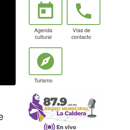
today
phone
Agenda
Vías de
cultural
contacto
explore
Turismo
e