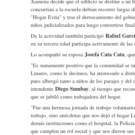
Xamena decide que el edificio se destine a un h
concurrían a la escuela debían recorrer largas d
"Hogar Evita" y tras el derrocamiento del gobier
niños judicializados para luego convertirse fin
Rafael Garc
De la actividad también participó
en su tercera edad participa activamente de las
Josefa Cata Cata
Lo acompañó su esposa
, qu
"Es sumamente positivo que la comunidad se inv
Linares, como le decimos, ha atravesado a dist
pues albergó tanto a niños de los parajes y de
Diego Sumbay
intendente
, al tiempo que reco
que se jubiló como trabajadora del hogar.
"Fue una hermosa jornada de trabajo voluntario
trabajo, sino anécdotas que nos dejó el hogar Lu
demás instituciones como el hospital, la Policí
que cumplen un rol social y que nos dieron sus 