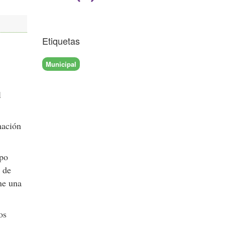
Etiquetas
Municipal
l
mación
upo
a de
ne una
os