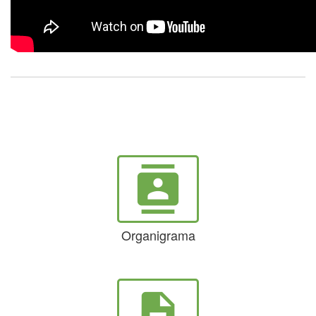
contacts
Organigrama
description