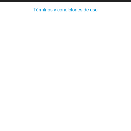
(Abre
Términos y condiciones de uso
en
ventana
nueva)