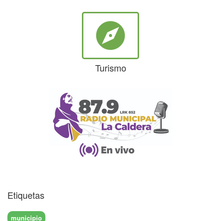
explore
Turismo
Etiquetas
municipio