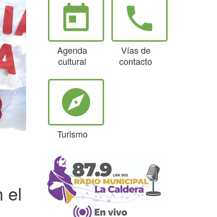
today
phone
Agenda
Vías de
cultural
contacto
explore
Turismo
 el