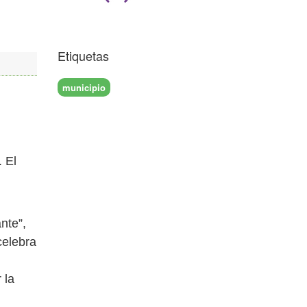
Etiquetas
municipio
. El
nte”,
celebra
 la