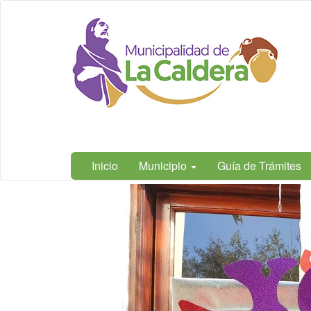
Ir
Municipalidad
al
de La
contenido
Caldera,
principal
Salta
Inicio
Municipio
Guía de Trámites
Contenido
principal