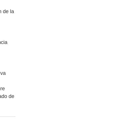
 de la
ncia
iva
ere
ado de