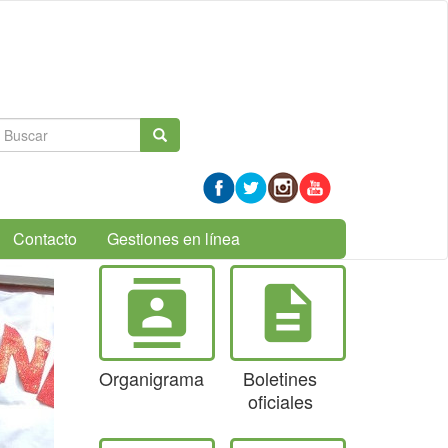
Formulario
Buscar
de
búsqueda
Contacto
Gestiones en línea
contacts
description
Organigrama
Boletines
oficiales