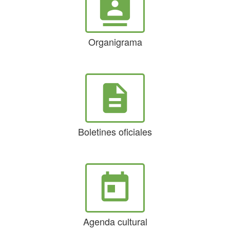
contacts
Organigrama
description
Boletines oficiales
today
Agenda cultural