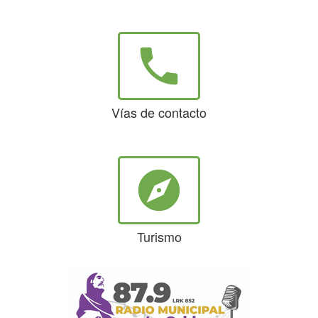
phone
Vías de contacto
explore
Turismo