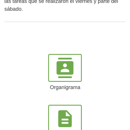
las tareas que se realizaron el viernes y parte del
sábado.
contacts
Organigrama
description