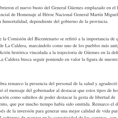
ubrieron el nuevo busto del General Güemes emplazado en el l
incial de Homenaje al Héroe Nacional General Martín Miguel
 Inmortalidad, dependiente del gobierno de la provincia.
e la Comisión del Bicentenario se refirió a la importancia de 
o de La Caldera, marcándolo como uno de los pueblos más ant
dición histórica vinculada a la trayectoria de Güemes en la de
a Caldera busca seguir poniendo en valor la figura de nuestr
abra remarco la presencia del personal de la salud y agradeció
ó el mensaje del gobernador al destacar que estos tipos de h
ación como salteños de poder destacar la gesta de libertad de
iento, que por mucho tiempo había sido omitida. Remarco el d
vés de la inversión para generar una mejor calidad de vida par
l gobierno de avanzar en la conectividad de los caminos, con 