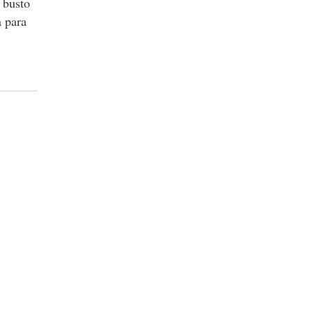
 busto
a para