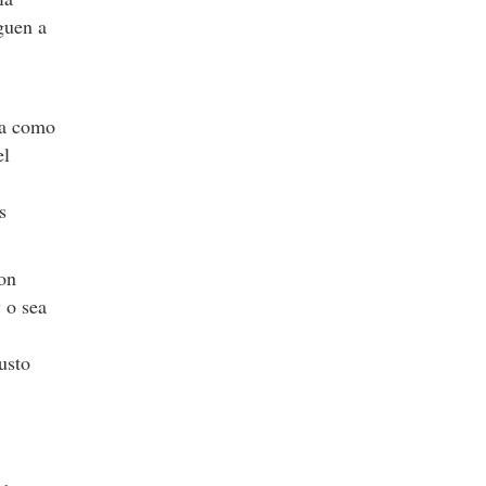
guen a
ra como
el
s
ron
 o sea
usto