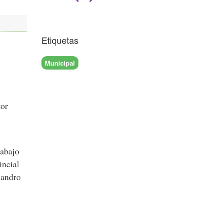
Etiquetas
Municipal
tor
rabajo
incial
jandro