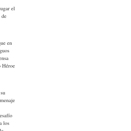
ugar el
 de
que en
iguos
fensa
o Héroe
 su
omenaje
esafío
a los
la