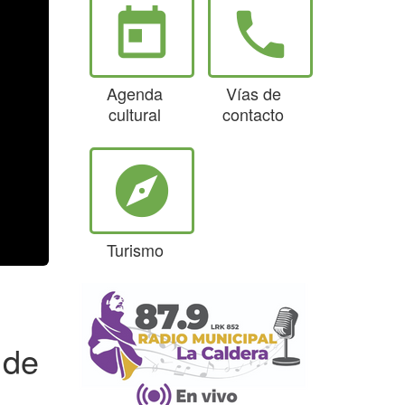
today
phone
Agenda
Vías de
cultural
contacto
explore
Turismo
 de