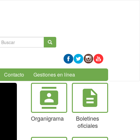
Formulario
Buscar
de
búsqueda
Contacto
Gestiones en línea
contacts
description
Organigrama
Boletines
oficiales