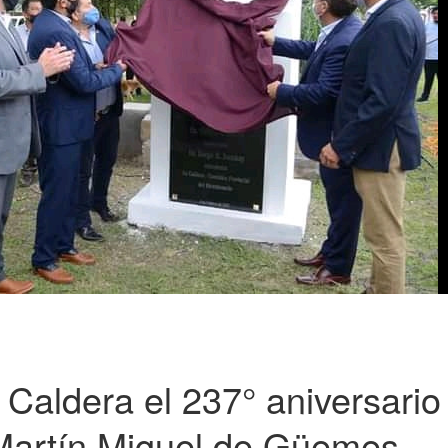
aldera el 237° aniversario
l Martín Miguel de Güemes