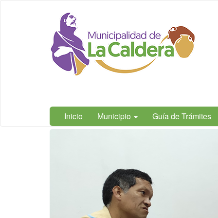
Ir
Municipalidad
al
de La
contenido
Caldera,
principal
Salta
Inicio
Municipio
Guía de Trámites
Contenido
principal