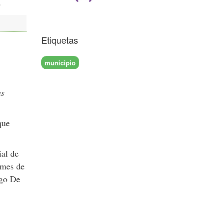
Etiquetas
municipio
us
que
ial de
 mes de
igo De