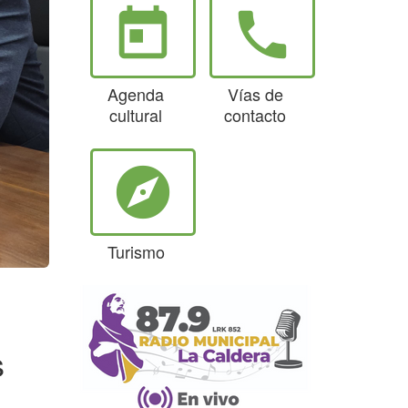
today
phone
Agenda
Vías de
cultural
contacto
explore
Turismo
s
a