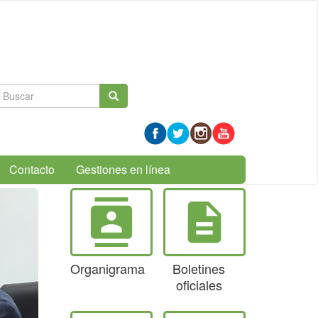
Formulario
Buscar
de
búsqueda
Contacto
Gestiones en línea
contacts
description
Organigrama
Boletines
oficiales