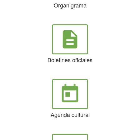
Organigrama
description
Boletines oficiales
today
Agenda cultural