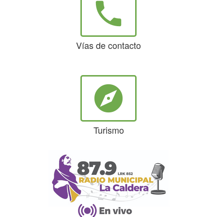
phone
Vías de contacto
explore
Turismo