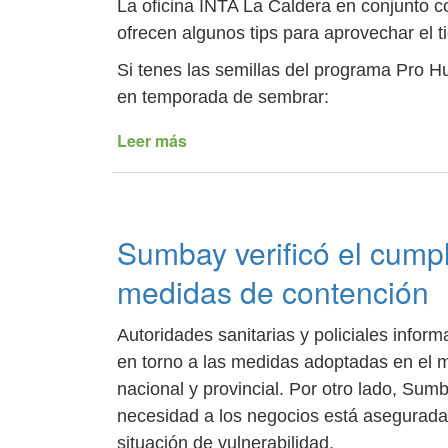
La oficina INTA La Caldera en conjunto c
ofrecen algunos tips para aprovechar el 
Si tenes las semillas del programa Pro H
en temporada de sembrar:
Leer más
de
Nos
quedamos
en
casa:
Sumbay verificó el cump
Aprende
armar
medidas de contención
tu
huerta
Autoridades sanitarias y policiales infor
en torno a las medidas adoptadas en el m
nacional y provincial. Por otro lado, Su
necesidad a los negocios está asegurada 
situación de vulnerabilidad.