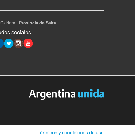
 Caldera |
Provincia de Salta
des sociales
(Abre
Términos y condiciones de uso