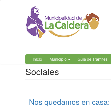
Ir
Municipalidad
al
de La
contenido
Caldera,
principal
Salta
Inicio
Municipio
Guía de Trámites
Contenido
Sociales
principal
Nos quedamos en casa: 