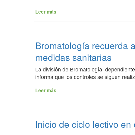
Leer más
de
Sumbay
verificó
el
cumplimiento
Bromatología recuerda a
de
la
medidas sanitarias
cuarentena
y
La división de Bromatología, dependiente
dispuso
informa que los controles se siguen reali
medidas
de
Leer más
de
contención
Bromatología
recuerda
a
los
Inicio de ciclo lectivo e
comerciantes
extremar