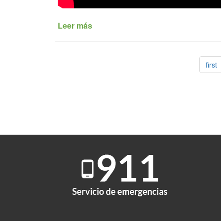
Leer más
de
Resumen
Semanal
de
first
Noticias