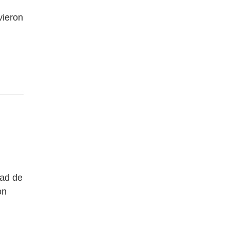
vieron
dad de
on