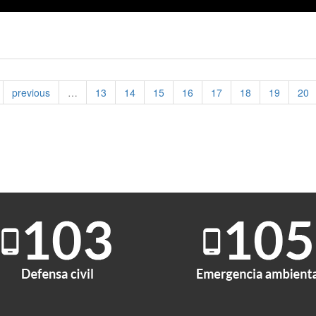
previous
…
13
14
15
16
17
18
19
20