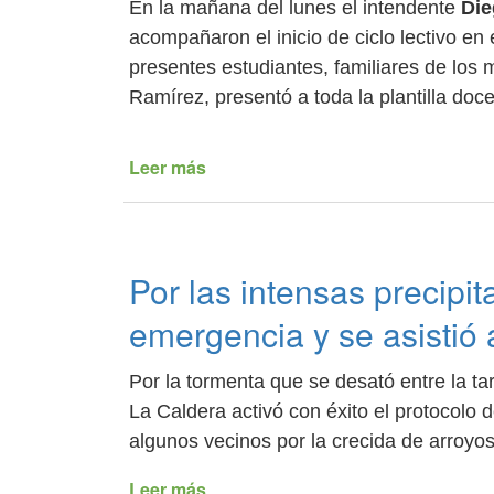
las
En la mañana del lunes el intendente
Di
medidas
acompañaron el inicio de ciclo lectivo en
sanitarias
presentes estudiantes, familiares de los m
Ramírez, presentó a toda la plantilla doce
Leer más
de
Inicio
de
ciclo
lectivo
Por las intensas precipit
en
el
emergencia y se asistió 
colegio
Senado
Por la tormenta que se desató entre la ta
Provincial
La Caldera activó con éxito el protocolo
algunos vecinos por la crecida de arroyos 
Leer más
de