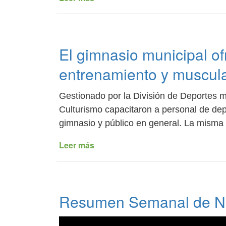
Por
las
intensas
precipitaciones
El gimnasio municipal of
se
activó
entrenamiento y muscul
el
protocolo
Gestionado por la División de Deportes mu
de
emergencia
Culturismo capacitaron a personal de depo
y
gimnasio y público en general. La misma 
se
asistió
Leer más
de
a
El
los
gimnasio
vecinos
municipal
ofreció
Resumen Semanal de No
una
capacitación
sobre