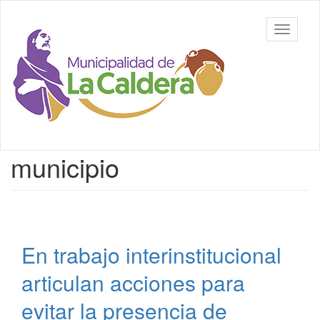
Ir
al
Municipalidad
Mostrar/
contenido
de La
barra
principal
Caldera,
de
Salta
navegac
Contenido
municipio
principal
En trabajo interinstitucional
articulan acciones para
evitar la presencia de