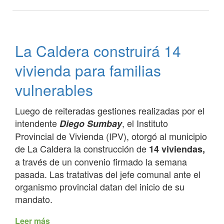
En
trabajo
interinstitucional
articulan
La Caldera construirá 14
acciones
para
vivienda para familias
evitar
la
vulnerables
presencia
de
Luego de reiteradas gestiones realizadas por el
animales
intendente
, el Instituto
Diego Sumbay
en
Provincial de Vivienda (IPV), otorgó al municipio
r.n
de La Caldera la construcción de
9
14 viviendas,
a través de un convenio firmado la semana
pasada. Las tratativas del jefe comunal ante el
organismo provincial datan del inicio de su
mandato.
Leer más
de