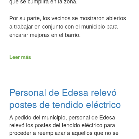
que se cumplirá en la zona.
Por su parte, los vecinos se mostraron abiertos
a trabajar en conjunto con el municipio para
encarar mejoras en el barrio.
Leer más
de
El
jefe
comunal
se
Personal de Edesa relevó
reunió
con
postes de tendido eléctrico
vecinos
de
A pedido del municipio, personal de Edesa
Santa
relevó los postes del tendido eléctrico para
Mónica
proceder a reemplazar a aquellos que no se