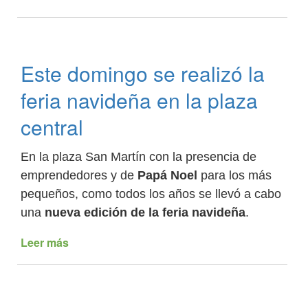
La
Caldera
construirá
14
Este domingo se realizó la
vivienda
para
feria navideña en la plaza
familias
vulnerables
central
En la plaza San Martín con la presencia de
emprendedores y de
Papá Noel
para los más
pequeños, como todos los años se llevó a cabo
una
nueva edición de la feria navideña
.
Leer más
de
Este
domingo
se
realizó