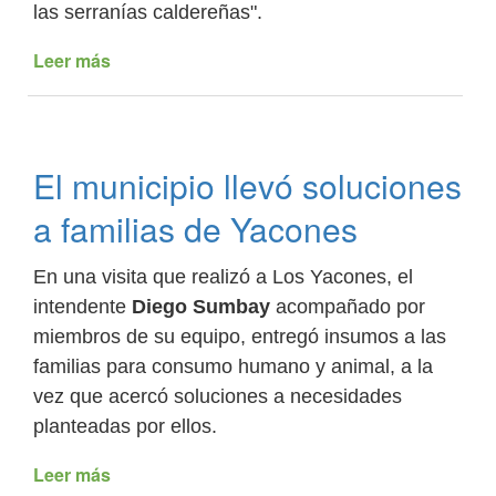
las serranías caldereñas".
Leer más
de
Familias
de
parajes
caldereños
El municipio llevó soluciones
ya
cuentan
a familias de Yacones
con
la
En una visita que realizó a Los Yacones, el
provisión
de
intendente
Diego Sumbay
acompañado por
agua
miembros de su equipo, entregó insumos a las
para
familias para consumo humano y animal, a la
consumo
vez que acercó soluciones a necesidades
planteadas por ellos.
Leer más
de