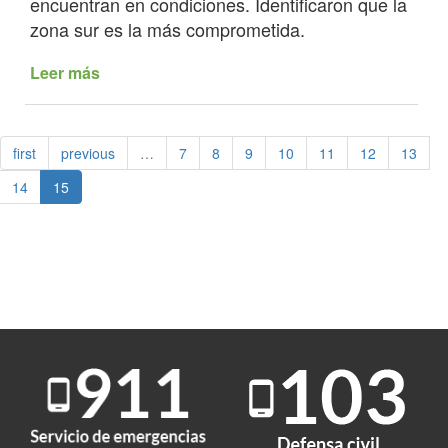
encuentran en condiciones. Identificaron que la
zona sur es la más comprometida.
Leer más
de
Personal
de
Edesa
first
previous
…
7
8
9
10
11
12
13
relevó
postes
14
15
de
tendido
eléctrico