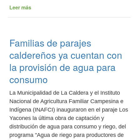
Leer más
de
En
el
cierre
del
Familias de parajes
ciclo
lectivo
caldereños ya cuentan con
Sumbay
alentó
la provisión de agua para
al
consumo
alumnado
a
seguir
La Municipalidad de La Caldera y el Instituto
estudiando
Nacional de Agricultura Familiar Campesina e
Indígena (INAFCI) inauguraron en el paraje Los
Yacones la última obra de captación y
distribución de agua para consumo y riego, del
programa "Agua de riego para productores de