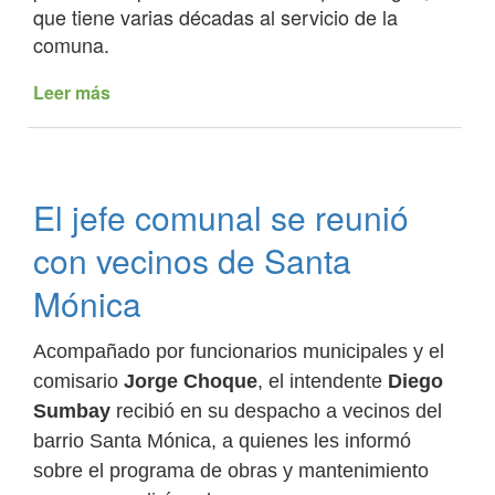
que tiene varias décadas al servicio de la
comuna.
Leer más
de
Con
la
compra
de
El jefe comunal se reunió
una
bomba
con vecinos de Santa
se
optimiza
Mónica
la
distribución
Acompañado por funcionarios municipales y el
de
comisario
Jorge Choque
, el intendente
Diego
agua
en
Sumbay
recibió en su despacho a vecinos del
La
barrio Santa Mónica, a quienes les informó
Caldera
sobre el programa de obras y mantenimiento