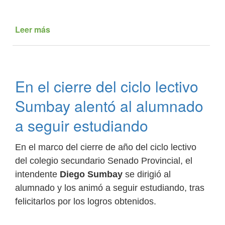
Leer más
de
Caldereños
y
turistas
pueden
En el cierre del ciclo lectivo
disfrutar
de
Sumbay alentó al alumnado
la
pile
a seguir estudiando
municipal
En el marco del cierre de año del ciclo lectivo
del colegio secundario Senado Provincial, el
intendente
Diego Sumbay
se dirigió al
alumnado y los animó a seguir estudiando, tras
felicitarlos por los logros obtenidos.