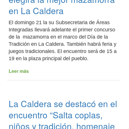
se
en La Caldera
celebró
el
El domingo 21 la su Subsecretaria de Áreas
día
Integradas llevará adelante el primer concurso
de
de la mazamorra en el marco del Día de la
la
tradición
Tradición en La Caldera. También habrá feria y
juegos tradicionales. El encuentro será de 15 a
19 en la plaza principal del pueblo.
Leer más
de
El
próximo
fin
de
La Caldera se destacó en el
semana
se
encuentro “Salta coplas,
elegirá
la
niños y tradición, homenaje
mejor