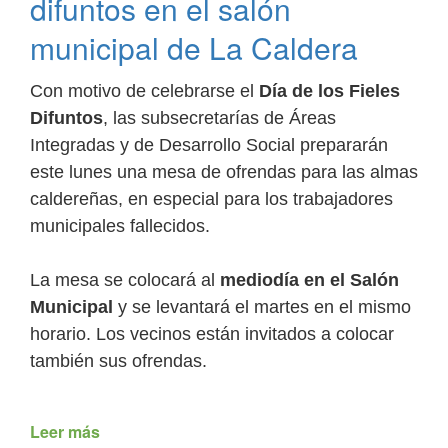
difuntos en el salón
encuentro
“Salta
municipal de La Caldera
coplas,
niños
Con motivo de celebrarse el
Día de los Fieles
y
Difuntos
, las subsecretarías de Áreas
tradición,
homenaje
Integradas y de Desarrollo Social prepararán
a
este lunes una mesa de ofrendas para las almas
nuestro
caldereñas, en especial para los trabajadores
Héroe
municipales fallecidos.
Nacional”
La mesa se colocará al
mediodía en el Salón
Municipal
y se levantará el martes en el mismo
horario. Los vecinos están invitados a colocar
también sus ofrendas.
Leer más
de