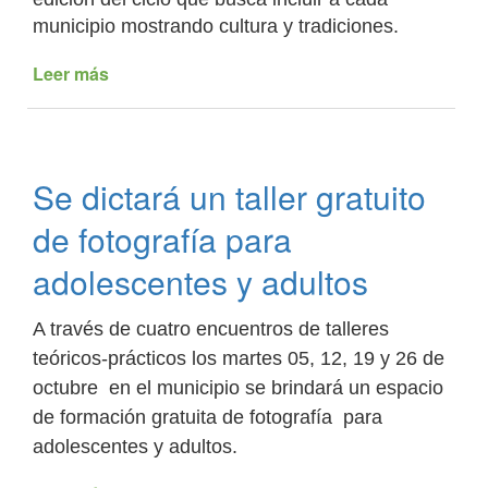
municipio mostrando cultura y tradiciones.
Leer más
de
La
Caldera
será
parte
Se dictará un taller gratuito
del
ciclo
de fotografía para
“Lugares,
Encuentro
adolescentes y adultos
de
Culturas”
A través de cuatro encuentros de talleres
teóricos-prácticos los martes 05, 12, 19 y 26 de
octubre en el municipio se brindará un espacio
de formación gratuita de fotografía para
adolescentes y adultos.