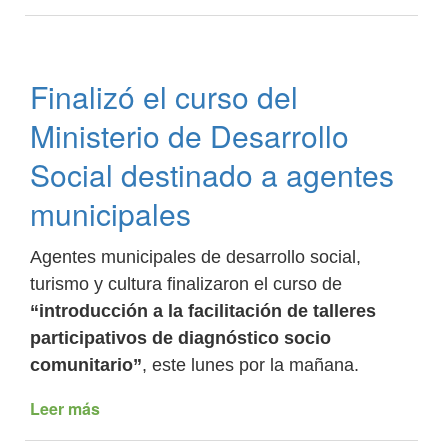
Honrarán
a
los
fieles
Finalizó el curso del
difuntos
en
Ministerio de Desarrollo
el
salón
Social destinado a agentes
municipal
municipales
de
La
Caldera
Agentes municipales de desarrollo social,
turismo y cultura finalizaron el curso de
“introducción a la facilitación de talleres
participativos de diagnóstico socio
comunitario”
, este lunes por la mañana.
Leer más
de
Finalizó