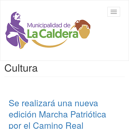
Ir
al
Municipalidad
Mostrar/
contenido
de La
barra
principal
Caldera,
de
Salta
navegac
Contenido
Cultura
principal
Se realizará una nueva
edición Marcha Patriótica
por el Camino Real