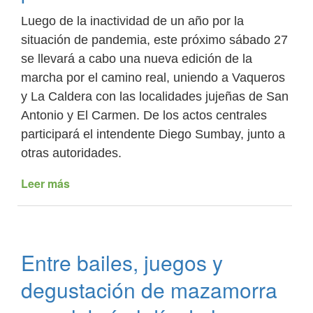
Luego de la inactividad de un año por la
situación de pandemia, este próximo sábado 27
se llevará a cabo una nueva edición de la
marcha por el camino real, uniendo a Vaqueros
y La Caldera con las localidades jujeñas de San
Antonio y El Carmen. De los actos centrales
participará el intendente Diego Sumbay, junto a
otras autoridades.
Leer más
de
Se
realizará
una
nueva
Entre bailes, juegos y
edición
Marcha
degustación de mazamorra
Patriótica
por