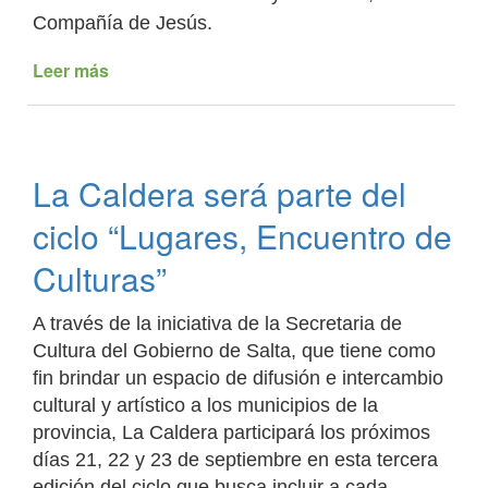
Compañía de Jesús.
Leer más
de
La
Caldera
cumple
430
La Caldera será parte del
años
y
ciclo “Lugares, Encuentro de
lo
celebra
Culturas”
con
variada
A través de la iniciativa de la Secretaria de
cartelera
Cultura del Gobierno de Salta, que tiene como
artística
fin brindar un espacio de difusión e intercambio
cultural y artístico a los municipios de la
provincia, La Caldera participará los próximos
días 21, 22 y 23 de septiembre en esta tercera
edición del ciclo que busca incluir a cada