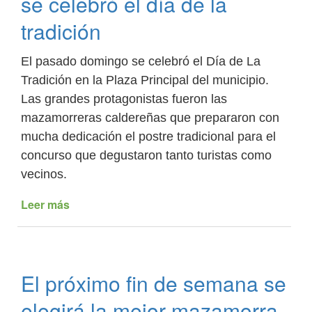
se celebró el día de la
el
tradición
Camino
Real
El pasado domingo se celebró el Día de La
Tradición en la Plaza Principal del municipio.
Las grandes protagonistas fueron las
mazamorreras caldereñas que prepararon con
mucha dedicación el postre tradicional para el
concurso que degustaron tanto turistas como
vecinos.
Leer más
de
Entre
bailes,
juegos
y
El próximo fin de semana se
degustación
de
elegirá la mejor mazamorra
mazamorra