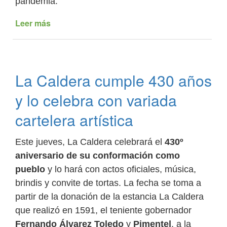
pandemia.
Leer más
de
La
Caldera
celebra
sus
La Caldera cumple 430 años
fiestas
patronales
y lo celebra con variada
hasta
el
cartelera artística
31,
con
Este jueves, La Caldera celebrará el
430º
actividades
aniversario de su conformación como
religiosas
y
pueblo
y lo hará con actos oficiales, música,
culturales
brindis y convite de tortas. La fecha se toma a
partir de la donación de la estancia La Caldera
que realizó en 1591, el teniente gobernador
Fernando Álvarez Toledo
y
Pimentel
, a la