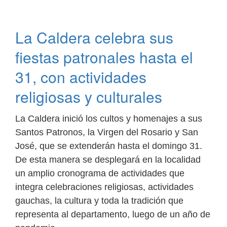
el
curso
del
La Caldera celebra sus
Ministerio
de
fiestas patronales hasta el
Desarrollo
Social
31, con actividades
destinado
religiosas y culturales
a
agentes
municipales
La Caldera inició los cultos y homenajes a sus
Santos Patronos, la Virgen del Rosario y San
José, que se extenderán hasta el domingo 31.
De esta manera se desplegará en la localidad
un amplio cronograma de actividades que
integra celebraciones religiosas, actividades
gauchas, la cultura y toda la tradición que
representa al departamento, luego de un año de