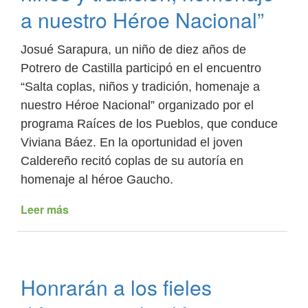
a nuestro Héroe Nacional”
mazamorra
en
La
Josué Sarapura, un niño de diez años de
Caldera
Potrero de Castilla participó en el encuentro
“Salta coplas, niños y tradición, homenaje a
nuestro Héroe Nacional” organizado por el
programa Raíces de los Pueblos, que conduce
Viviana Báez. En la oportunidad el joven
Caldereño recitó coplas de su autoría en
homenaje al héroe Gaucho.
Leer más
de
La
Caldera
se
destacó
Honrarán a los fieles
en
el